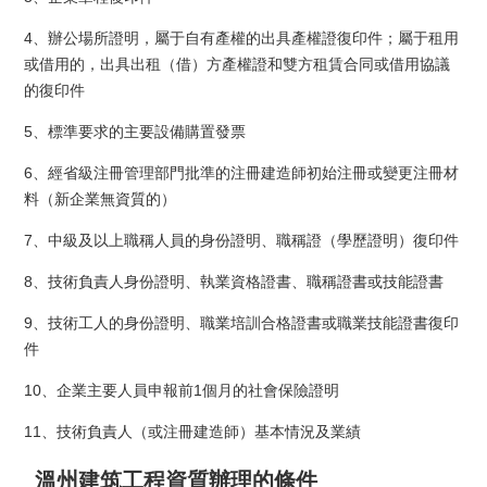
4、辦公場所證明，屬于自有產權的出具產權證復印件；屬于租用
或借用的，出具出租（借）方產權證和雙方租賃合同或借用協議
的復印件
5、標準要求的主要設備購置發票
6、經省級注冊管理部門批準的注冊建造師初始注冊或變更注冊材
料（新企業無資質的）
7、中級及以上職稱人員的身份證明、職稱證（學歷證明）復印件
8、技術負責人身份證明、執業資格證書、職稱證書或技能證書
9、技術工人的身份證明、職業培訓合格證書或職業技能證書復印
件
10、企業主要人員申報前1個月的社會保險證明
11、技術負責人（或注冊建造師）基本情況及業績
溫州建筑工程資質辦理的條件