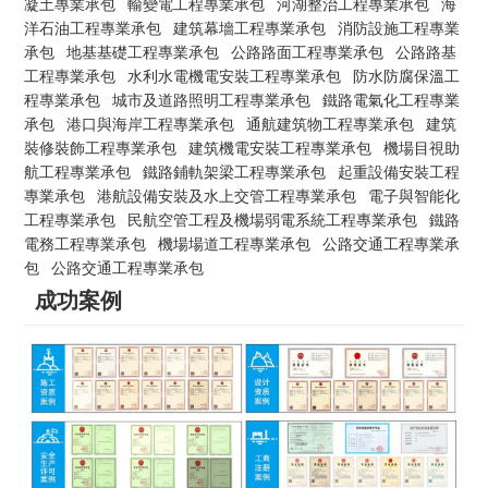
凝土專業承包
輸變電工程專業承包
河湖整治工程專業承包
海
洋石油工程專業承包
建筑幕墻工程專業承包
消防設施工程專業
承包
地基基礎工程專業承包
公路路面工程專業承包
公路路基
工程專業承包
水利水電機電安裝工程專業承包
防水防腐保溫工
程專業承包
城市及道路照明工程專業承包
鐵路電氣化工程專業
承包
港口與海岸工程專業承包
通航建筑物工程專業承包
建筑
裝修裝飾工程專業承包
建筑機電安裝工程專業承包
機場目視助
航工程專業承包
鐵路鋪軌架梁工程專業承包
起重設備安裝工程
專業承包
港航設備安裝及水上交管工程專業承包
電子與智能化
工程專業承包
民航空管工程及機場弱電系統工程專業承包
鐵路
電務工程專業承包
機場場道工程專業承包
公路交通工程專業承
包
公路交通工程專業承包
成功案例