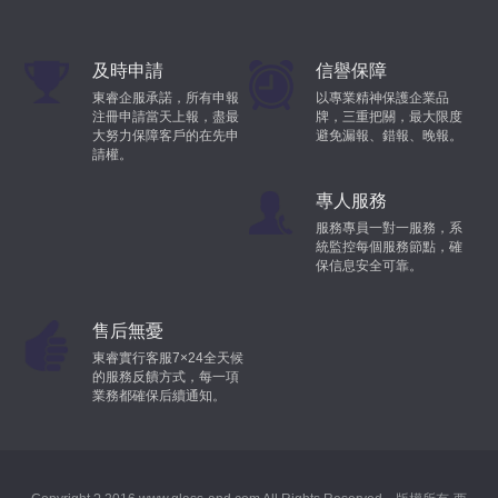
日期：2022-11-10
及時申請
信譽保障
住房和城鄉建設部辦公廳關于《建筑工程建筑面積計算標準（征
東睿企服承諾，所有申報
以專業精神保護企業品
求意見稿）》公開征求意見的通知 為統一規范建筑工程建筑
注冊申請當天上報，盡最
牌，三重把關，最大限度
面積計算方法，我部組織對《建筑工程建筑面積計算規范》
大努力保障客戶的在先申
避免漏報、錯報、晚報。
(GB/T 50353-2013)進行了修訂，并按照工程建設標準化改革要
請權。
求，將名稱變更為《建筑工程建筑面積計算標準》。現向社會公
專人服務
開征求意見，有關單位和個人可于2022年11月30日前通過以下
服務專員一對一服務，系
途徑和方式提出反饋意見： 1.聯系
統監控每個服務節點，確
保信息安全可靠。
地鐵車輛通用技術條件(修訂征求意見稿)
日期：2022-11-10
售后無憂
東睿實行客服7×24全天候
住房和城鄉建設部辦公廳關于國家標準《地鐵車輛通用技術條件
的服務反饋方式，每一項
（修訂征求意見稿）》公開征求意見的通知 根據《國家標準
業務都確保后續通知。
化管理委員會關于下達2021年推薦性國家標準修訂計劃及相關
標準外文版計劃的通知》(國標委發〔2021〕19號)，我部組織
北京市地鐵運營有限公司等單位修訂了國家標準《地鐵車輛通用