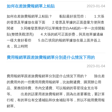
如何在差旅費報銷單上粘貼
2023-01-04
如何在差旅費報銷單上粘貼？ 黏貼最好規范些： 1.大張
的發票及單據放在最下面 2.發票及單據的正面盡量方便與查
閱者 3.同種發票厚的可以單獨拿空白A4紙的一半一次排開黏
貼(整體美觀漂亮) 4.大張的紙可正面折疊，與其他單據邊緣
一樣大會好看些 5.自己填寫的報銷單據放在最上面并簽上
名，寫上時間
費用報銷單跟差旅費報銷單分別是什么情況下用的
2023-01-04
費用報銷單跟差旅費報銷單分別是什么情況下用的？ 除出差
的費用外的一些費用用費用報銷單，比如郵遞費、購買辦公用
品、業務招待費、市內交通費、可以報銷的零星現金支出等
等。 出差的話要用差旅費報銷單，因為出差要審批，要計算
行程，有的單位有交通補貼和伙食補貼等等，所以不能用費用報
銷單。