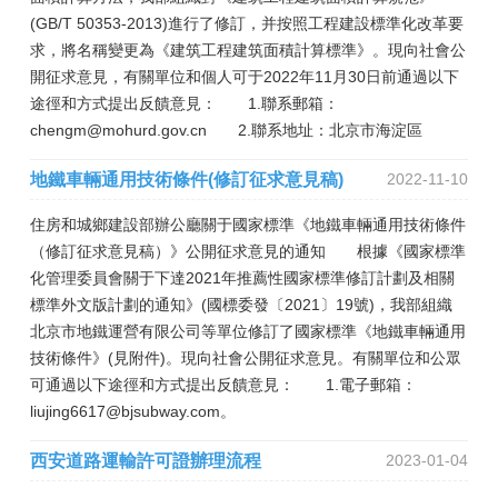
(GB/T 50353-2013)進行了修訂，并按照工程建設標準化改革要
求，將名稱變更為《建筑工程建筑面積計算標準》。現向社會公
開征求意見，有關單位和個人可于2022年11月30日前通過以下
途徑和方式提出反饋意見： 1.聯系郵箱：
chengm@mohurd.gov.cn 2.聯系地址：北京市海淀區
地鐵車輛通用技術條件(修訂征求意見稿)
2022-11-10
住房和城鄉建設部辦公廳關于國家標準《地鐵車輛通用技術條件
（修訂征求意見稿）》公開征求意見的通知 根據《國家標準
化管理委員會關于下達2021年推薦性國家標準修訂計劃及相關
標準外文版計劃的通知》(國標委發〔2021〕19號)，我部組織
北京市地鐵運營有限公司等單位修訂了國家標準《地鐵車輛通用
技術條件》(見附件)。現向社會公開征求意見。有關單位和公眾
可通過以下途徑和方式提出反饋意見： 1.電子郵箱：
liujing6617@bjsubway.com。
西安道路運輸許可證辦理流程
2023-01-04