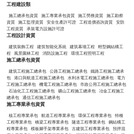
工程建設類
施工總承包資質
施工專業承包資質
施工勞務資質
施工勘察
資質
施工監理資質
安全生產許可證
工程造價咨詢資質
安防
工程資質
承裝電力設施許可證
工程設計資質
建筑裝飾工程
建筑智能化系統
建筑幕墻工程
輕型鋼結構工
程
風景園林工程
消防設施工程
環境工程照明工程
施工總承包資質
建筑工程施工總承包
公路工程施工總承包
鐵路工程施工總承
包
港口與航道工程施工總承包
水利水電工程施工總承包
電力
工程施工總承包
機電工程施工總承包
市政公用工程施工總承包
石油化工工程施工總承包
礦山工程施工總承包
冶金工程施工
總承包
通信工程施工總承包
施工專業承包資質
核工程專業承包
航道工程專業承包
環保工程專業承包
特種
工程專業承包
橋梁工程專業承包
隧道工程專業承包
鋼結構工
程專業承包
模板腳手架專業承包
古建筑工程專業承包
預拌混