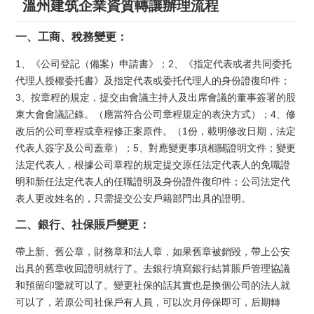
溫州建筑企業資質轉讓辦理流程
一、工商、稅務變更：
1、《公司登記（備案）申請書》；2、《指定代表或者共同委托
代理人授權委托書》及指定代表或委托代理人的身份證復印件；
3、按章程的規定，提交由會議主持人及出席會議的董事簽署的股
東大會會議記錄。（應當符合公司章程規定的表決方式）；4、修
改后的公司章程或章程修正案原件。（1份，載明修改日期，法定
代表人簽字及公司蓋章）；5、對應變更事項相關證明文件；變更
法定代表人，根據公司章程的規定提交原任法定代表人的免職證
明和新任法定代表人的任職證明及身份證件復印件；公司法定代
表人更改姓名的，只需提交公安戶籍部門出具的證明。
二、銀行、社保賬戶變更：
帶上新、舊公章，財務章和法人章，如果舊章被銷毀，帶上公安
出具的舊章收回證明就行了。去銀行填寫銀行結算賬戶管理協議
和預留印鑒就可以了。變更社保的話其實也是換個公司的法人就
可以了，若原公司社保戶有人員，可以次月停保即可，后期轉