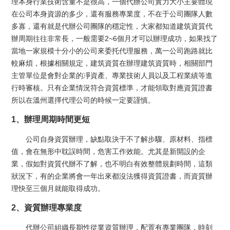
理本身行業技術含量不是很高，一個代辦公司實力大小主要體現
在公司本身資源的多少，還有服務專業度，不在于公司團隊人數
多寡，還有就是代辦公司團隊的穩定性，大家都知道建筑資質代
辦周期往往非常長，一般需要2~6個月才可以辦理成功，如果找了
當地一家規模十分小的公司來委托代理服務，萬一公司跑路就比
較麻煩，根據相關規定，建筑資質在辦理建筑資質時，相關部門
主管單位是會對企業的凈資產、專業技術人員以及工程業績等進
行時審核。只有企業情況符合資質標準，才能領取對應資質證書
所以在溫州選擇代理公司的時候一定要謹慎。
1、辦理周期時間更短
公司自身資質辦理，缺點取決于不了解步驟、原材料、指標
值，會在無形中耽誤時間，危害工作效能。尤其是新開設的企
業，假如對資質代辦不了解，也不明白有效整體規劃時間，這類
狀況下，有的企業將會一年出來都沒法獲得資質證書，而資質辦
理快至三個月就能取得成功。
2、資質辦理專業度
代辦公司組織長期性從業資質辦理，配置有專業團隊，時刻