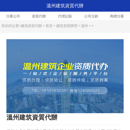
溫州建筑資質代辦
注冊公司
資質代辦
代理記賬
公司注銷
商標注冊
現在的位置>
建筑資質代辦
>
首頁
>
建筑資質辦理
>
溫州
> >
溫州建筑資質代辦