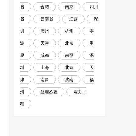
省
合肥
南京
四川
省
云南省
江蘇
深
相
圳
廣州
杭州
寧
波
天津
北京
重
慶
成都
南寧
深
圳
上海
北京
天
津
南昌
濟南
福
州
監理乙級
電力工
程