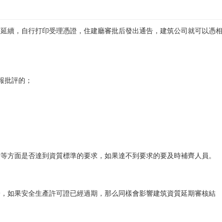
質延續，自行打印受理憑證，住建廳審批后發出通告，建筑公司就可以憑
報批評的；
績等方面是否達到資質標準的要求，如果達不到要求的要及時補齊人員。
一，如果安全生產許可證已經過期，那么同樣會影響建筑資質延期審核結