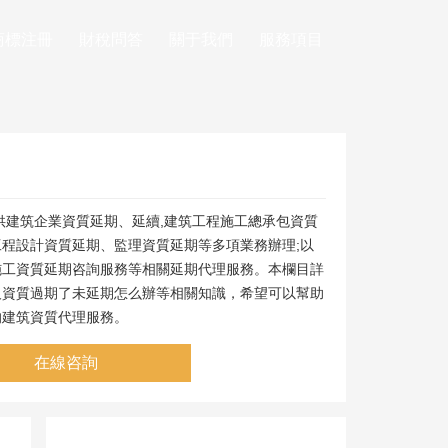
商標注冊
財稅問答
關于我們
服務項目
供建筑企業資質延期、延續,建筑工程施工總承包資質
程設計資質延期、監理資質延期等多項業務辦理;以
施工資質延期咨詢服務等相關延期代理服務。本欄目詳
及資質過期了未延期怎么辦等相關知識，希望可以幫助
的建筑資質代理服務。
在線咨詢