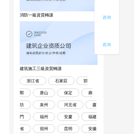
消防一級資質轉讓
咨询
咨询
建筑施工三級資質轉讓
浙江省
石家莊
邯
鄲
唐山
保定
廊
坊
泉州
河北省
廈
門
福州
安慶
福建
省
宿州
昆明
安徽