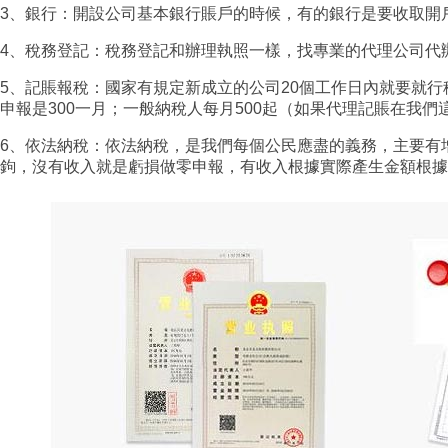
3、銀行：開設公司基本銀行賬戶的時候，有的銀行是要收取開
4、稅務登記：稅務登記和辦理執照一樣，找專業的代理公司代
5、記賬報稅：國家有規定新成立的公司20個工作日內就要就行稅
申報是300一月；一般納稅人每月500起（如果代理記賬在
6、依法納稅：依法納稅，是我們每個公民應盡的義務，主要有
鉤，沒有收入就是虧損做零申報，有收入根據實際產生金額根據