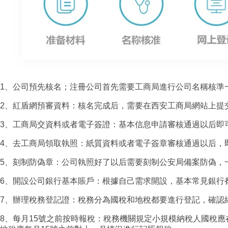
1、公司預先核名；注冊公司首先需要工商局進行公司名稱核準一
2、紅盾網預審資料：核名完成后，需要在西安工商局網站上提交
3、工商局交資料或者電子簽證：基本信息申請審核通過以后即可
4、去工商局領取執照：紙質資料或者電子簽章審核通過以后，
5、刻制防偽章：公司執照好了以后需要刻制公安局備案防偽，一
6、開設公司銀行基本賬戶：根據自己需求開設，基本常見銀行
7、辦理稅務登記證：稅務分為國稅和地稅都要進行登記，確認
8、每月15號之前按時報稅：稅務機關規定小規模納稅人國稅應