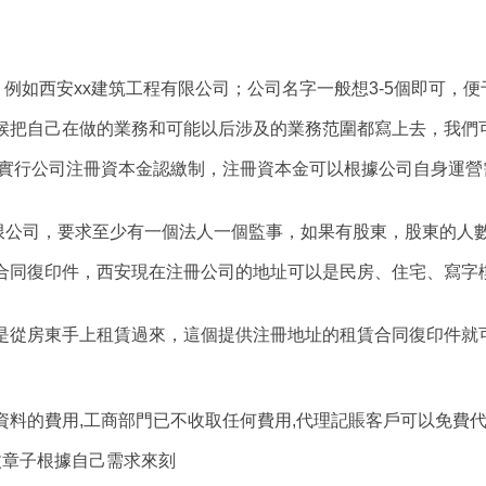
；例如西安xx建筑工程有限公司；公司名字一般想3-5個即可，
候把自己在做的業務和可能以后涉及的業務范圍都寫上去，我們
全面實行公司注冊資本金認繳制，注冊資本金可以根據公司自身運
有限公司，要求至少有一個法人一個監事，如果有股東，股東的人數
合同復印件，西安現在注冊公司的地址可以是民房、住宅、寫字
是從房東手上租賃過來，這個提供注冊地址的租賃合同復印件就
資料的費用,工商部門已不收取任何費用,代理記賬客戶可以免費
枚章子根據自己需求來刻