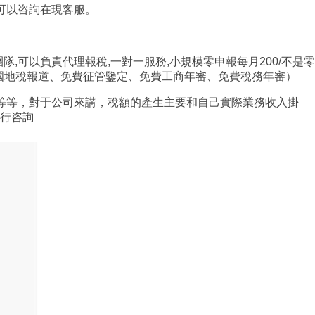
可以咨詢在現客服。
,可以負責代理報稅,一對一服務,小規模零申報每月200/不是零
費國地稅報道、免費征管鑒定、免費工商年審、免費稅務年審）
等等，對于公司來講，稅額的產生主要和自己實際業務收入掛
行咨詢