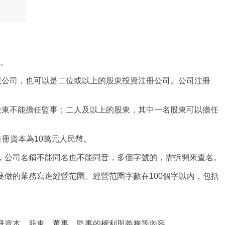
。
限公司，也可以是二位或以上的股東投資注冊公司。公司注冊
股東不能擔任監事；二人及以上的股東，其中一名股東可以擔任
冊資本為10萬元人民幣。
，公司名稱不能同名也不能同音，多個字號的，需拆開來查名。
做的業務寫進經營范圍。經營范圍字數在100個字以內，包括
冊資本，股東、董事、監事的權利與義務等內容。