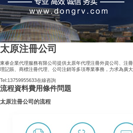
太原注冊公司
東睿企業代理服務有限公司提供太原年代理注冊外資公司、注冊
理記賬、商標注冊代理、公司注銷等多項專業事務，力求為廣大
Tel:13759955633
在線咨詢
流程
資料
費用
條件
問題
太原注冊公司的流程