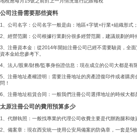
地稅應每月15號之前對上一月情況進行記賬報稅
公司注冊需要那些資料
1、公司名字：公司名字一般是由：地區+字號+行業+組織形式
2、經營范圍：公司根據行業劃分很多經營范圍，建議規劃的時
3、注冊資本金：從2014年開始注冊公司已經不需要驗資，
資本金給您參考下。
4、法人/股東/財務/監事身份證信息：現在成立的公司大都是
5、注冊地址產權證明：需要注冊地址的房產證復印件或者購房
問！
6、注冊地址租賃合同：一般我們注冊公司選擇地址的時候大都
太原注冊公司的費用預算多少
1、代辦執照：一般找專業的代理公司收費主要是代辦跑腿和做
2、備案章：現在西安統一使用公安局備案的防偽章，一套是5