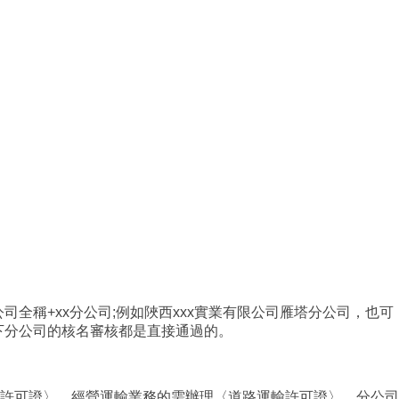
稱+xx分公司;例如陜西xxx實業有限公司雁塔分公司，也可
下分公司的核名審核都是直接通過的。
許可證〉，經營運輸業務的需辦理〈道路運輸許可證〉。分公司