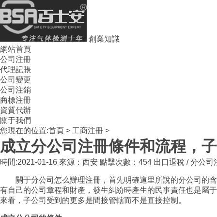
創業知識
網站首頁
公司注冊
代理記賬
公司變更
公司注銷
商標注冊
資質代辦
關于我們
您現在的位置:
首頁
>
工商注冊
>
成立分公司注冊條件和流程，子
時間:2021-01-16 來源：西安 點擊次數：454
出口退稅
/
分公司
關于分公司怎么辦理注冊，首先明確這里所說的分公司的含義
有自己的公司章程和財產，發生糾紛時產生的民事責任也是屬于
來看，子公司受到的更多是間接管轄而不是直接控制。