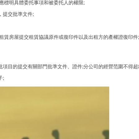
應標明具體委托事項和被委托人的權限;
提交批準文件;
租賃房屋提交租賃協議原件或復印件以及出租方的產權證復印件
項目的提交有關部門批準文件、證件;分公司的經營范圍不得超
;