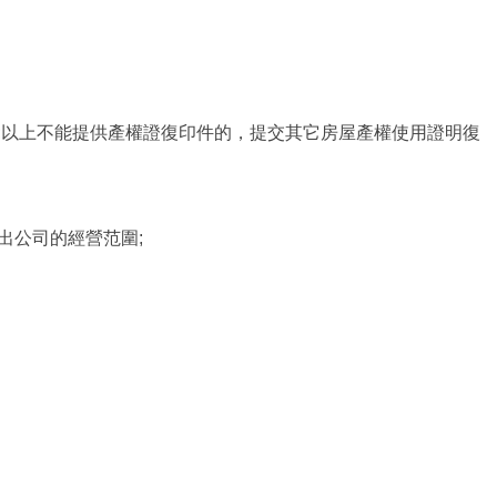
;以上不能提供產權證復印件的，提交其它房屋產權使用證明復
出公司的經營范圍;