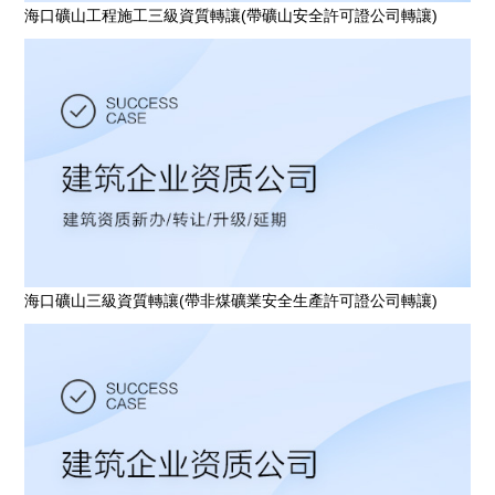
海口礦山工程施工三級資質轉讓(帶礦山安全許可證公司轉讓)
海口礦山三級資質轉讓(帶非煤礦業安全生產許可證公司轉讓)