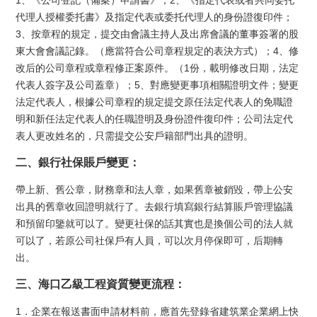
代理人授權委托書》及指定代表或委托代理人的身份證復印件；
3、按章程的規定，提交由會議主持人及出席會議的董事簽署的股
東大會會議記錄。（應當符合公司章程規定的表決方式）；4、修
改后的公司章程或章程修正案原件。（1份，載明修改日期，法定
代表人簽字及公司蓋章）；5、對應變更事項相關證明文件；變更
法定代表人，根據公司章程的規定提交原任法定代表人的免職證
明和新任法定代表人的任職證明及身份證件復印件；公司法定代
表人更改姓名的，只需提交公安戶籍部門出具的證明。
二、銀行社保賬戶變更：
帶上新、舊公章，財務章和法人章，如果舊章被銷毀，帶上公安
出具的舊章收回證明就行了。去銀行填寫銀行結算賬戶管理協議
和預留印鑒就可以了。變更社保的話其實也是換個公司的法人就
可以了，若原公司社保戶有人員，可以次月停保即可，后期轉
出。
三、海口乙級工程資質變更流程：
1．企業在報送書面申請材料前，應首先登錄省建筑業企業網上快