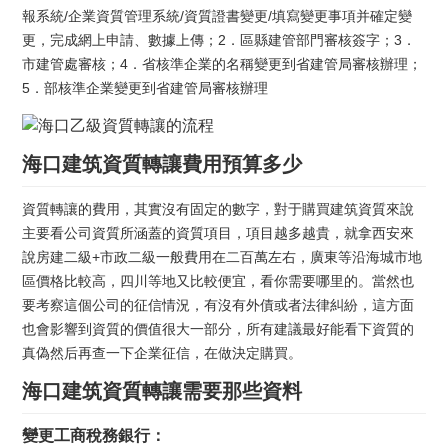
報系統/企業資質管理系統/資質證書變更/填寫變更事項并確定變
更，完成網上申請、數據上傳；2．區縣建管部門審核簽字；3．
市建管處審核；4．省核準企業的名稱變更到省建管局審核辦理；
5．部核準企業變更到省建管局審核辦理
海口建筑資質轉讓費用預算多少
資質轉讓的費用，其實沒有固定的數字，對于購買建筑資質來說
主要看公司資質所涵蓋的資質項目，項目越多越貴，就拿西安來
說房建二級+市政二級一般費用在二百萬左右，廣東等沿海城市地
區價格比較高，四川等地又比較便宜，看你需要哪里的。當然也
要考察這個公司的征信情況，有沒有外債或者法律糾紛，這方面
也會影響到資質的價值很大一部分，所有建議最好能看下資質的
真偽然后再查一下企業征信，在做決定購買。
海口建筑資質轉讓需要那些資料
變更工商稅務銀行：