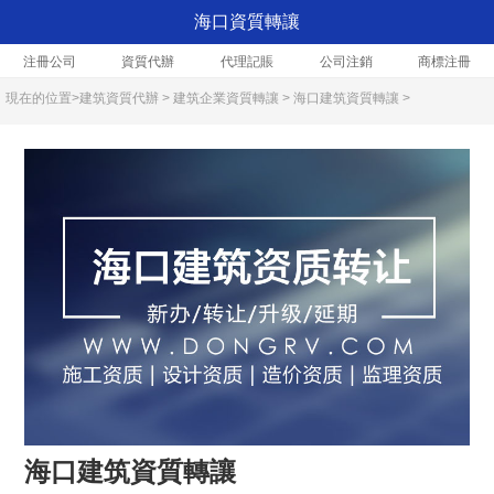
海口資質轉讓
注冊公司
資質代辦
代理記賬
公司注銷
商標注冊
現在的位置>
建筑資質代辦
>
建筑企業資質轉讓
>
海口建筑資質轉讓
>
海口建筑資質轉讓